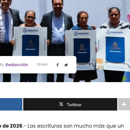
Redacción
Share
By
Twittear
io de 2026
.-
Las escrituras son mucho más que un