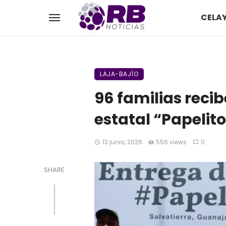
CELA
LAJA-BAJÍO
96 familias reci
estatal “Papelit
13 junio, 2026
556 views
0
SHARE