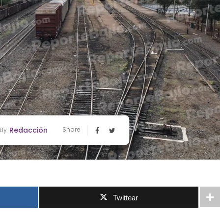
Redacción
Share
By
Twittear