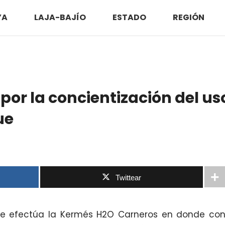
YA
LAJA-BAJÍO
ESTADO
REGIÓN
por la concientización del us
ue
Twittear
 se efectúa la Kermés H2O Carneros en donde co