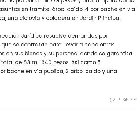
municipal por 3 mil 779 pesos y una lámpara caida
asuntos en tramite: árbol caído, 4 por bache en via
ca, una ciclovia y coladera en Jardin Principal.
 Dirección Jurídica resuelve demandas por
que se contratan para llevar a cabo obras
s en sus bienes y su persona, donde se garantiza
 total de 83 mil 640 pesos. Así como 5
or bache en vía publica, 2 árbol caido y una
0
46