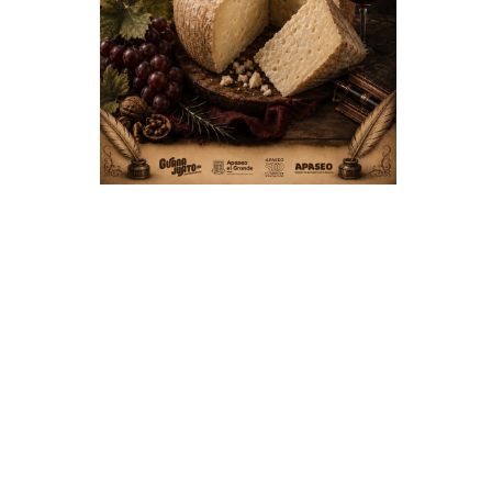
l
a
,
l
a
a
e
o