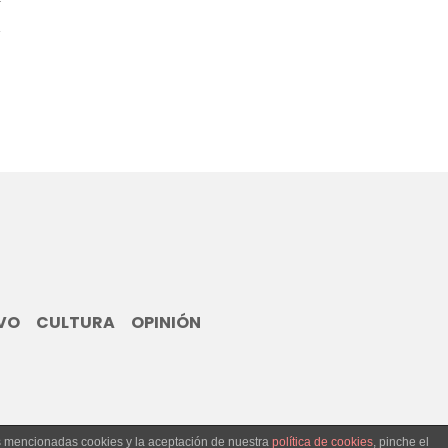
VO
CULTURA
OPINIÓN
as mencionadas cookies y la aceptación de nuestra
política de cookies
, pinche el