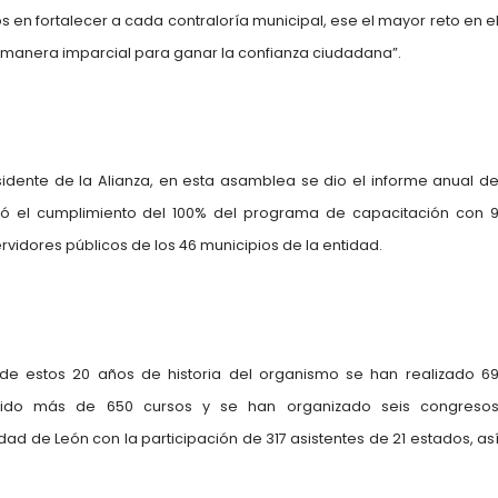
n fortalecer a cada contraloría municipal, ese el mayor reto en e
manera imparcial para ganar la confianza ciudadana”.
dente de la Alianza, en esta asamblea se dio el informe anual d
có el cumplimiento del 100% del programa de capacitación con 
ervidores públicos de los 46 municipios de la entidad.
de estos 20 años de historia del organismo se han realizado 6
tido más de 650 cursos y se han organizado seis congreso
iudad de León con la participación de 317 asistentes de 21 estados, as