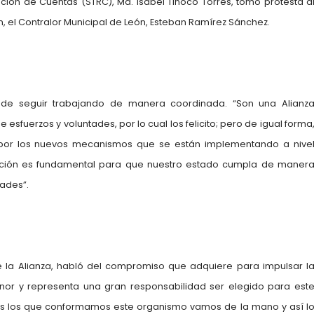
ción de Cuentas (STRC), Ma. Isabel Tinoco Torres, tomó protesta a
, el Contralor Municipal de León, Esteban Ramírez Sánchez.
a de seguir trabajando de manera coordinada. “Son una Alianz
 esfuerzos y voluntades, por lo cual los felicito; pero de igual forma
do por los nuevos mecanismos que se están implementando a nive
ipación es fundamental para que nuestro estado cumpla de maner
ades”.
e la Alianza, habló del compromiso que adquiere para impulsar l
onor y representa una gran responsabilidad ser elegido para est
dos los que conformamos este organismo vamos de la mano y así l