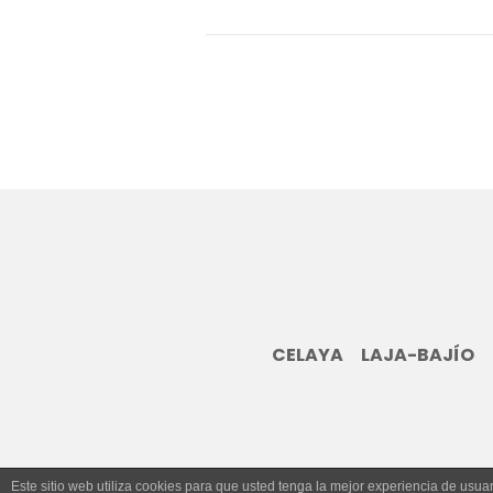
CELAYA
LAJA-BAJÍO
Este sitio web utiliza cookies para que usted tenga la mejor experiencia de us