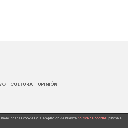
VO
CULTURA
OPINIÓN
as mencionadas cookies y la aceptación de nuestra
política de cookies
, pinche el