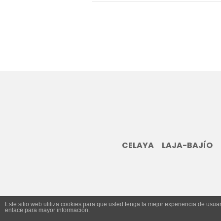
CELAYA
LAJA-BAJÍO
Este sitio web utiliza cookies para que usted tenga la mejor experiencia de us
enlace para mayor información.