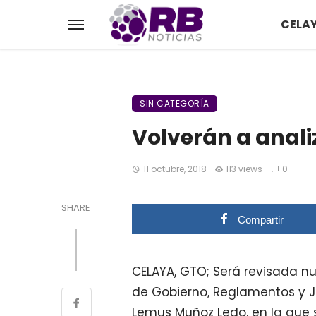
CELA
SIN CATEGORÍA
Volverán a anali
11 octubre, 2018
113 views
0
SHARE
Compartir
CELAYA, GTO; Será revisada n
de Gobierno, Reglamentos y J
Lemus Muñoz Ledo, en la que s