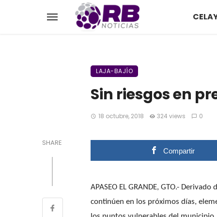
CELA
LAJA-BAJÍO
Sin riesgos en p
18 octubre, 2018
324 views
0
SHARE
Compartir
APASEO EL GRANDE, GTO.- Derivado de 
continúen en los próximos días, elem
los puntos vulnerables del municipio,