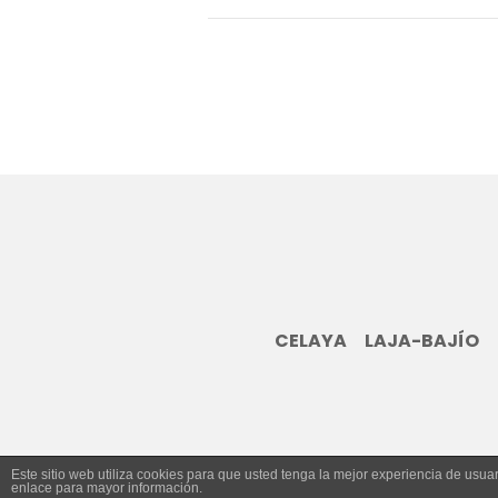
CELAYA
LAJA-BAJÍO
Este sitio web utiliza cookies para que usted tenga la mejor experiencia de us
enlace para mayor información.