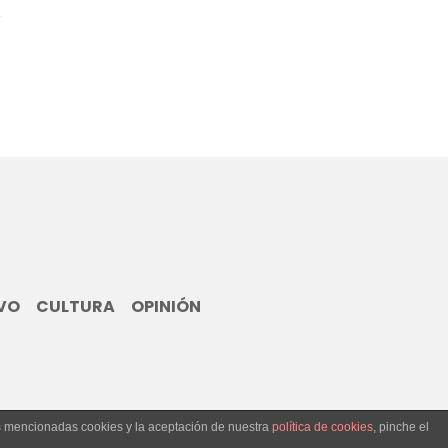
VO
CULTURA
OPINIÓN
as mencionadas cookies y la aceptación de nuestra
política de cookies
, pinche el