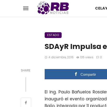
CELA
ESTADO
SDAyR Impulsa el
4 diciembre, 2016
135 views
0
SHARE
Compartir
El Ing. Paulo Bañuelos Rosale
inauguró el evento organizado
Bajío, integrada por 11 product