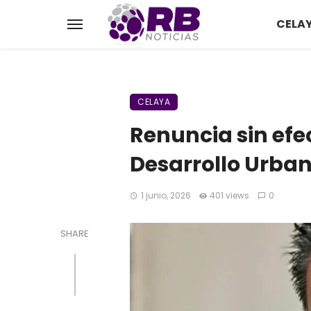
CELA
CELAYA
Renuncia sin efe
Desarrollo Urba
1 junio, 2026
401 views
0
SHARE