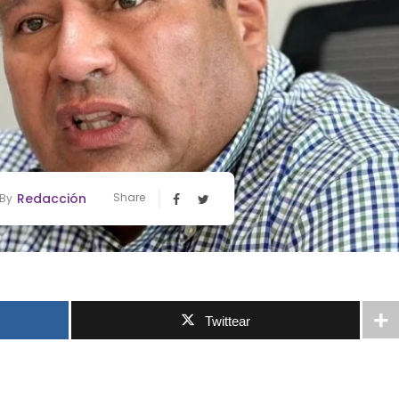
Redacción
Share
By
Twittear