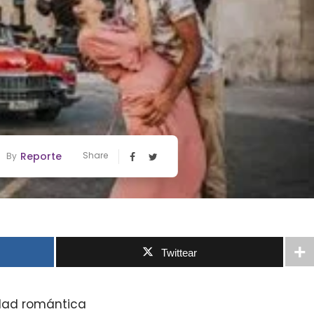
Reporte
Share
By
Twittear
cidad romántica