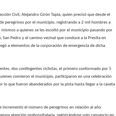
cción Civil, Alejandro Girón Tapia, quien precisó que desde el
e peregrinos por el municipio, registrando a 2 mil hombres a
c, mismos a quienes se les escoltó por el municipio pasando por
 San Pedro y el camino vecinal que conduce a la Presita en
tregó a elementos de la corporación de emergencia de dicha
rentes, dos contingentes ciclistas, el primero conformado por 5
quienes comieron el municipio, participaron en una celebración
or lo que fueron abanderados por la pista hasta llegar a la caseta
se incrementó el número de peregrinos en relación al año
inguna atención prehospitalaria, registrándose solo cansancio en