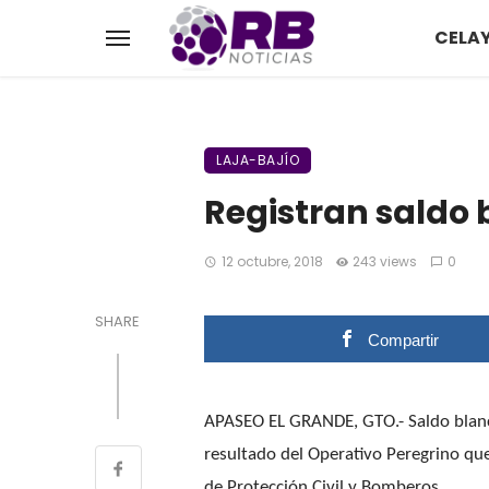
CELA
LAJA-BAJÍO
Registran saldo 
12 octubre, 2018
243 views
0
SHARE
Compartir
APASEO EL GRANDE, GTO.- Saldo blanco
resultado del Operativo Peregrino qu
de Protección Civil y Bomberos.