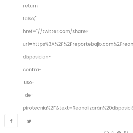
return
false;"
href="//twitter.com/share?
url=https%3A%2F%2Freportebajio.com%2Frean
disposicion-
contra-
uso-
de-
pirotecnia%2F&text=
Reanalizarán%20disposi
0
119