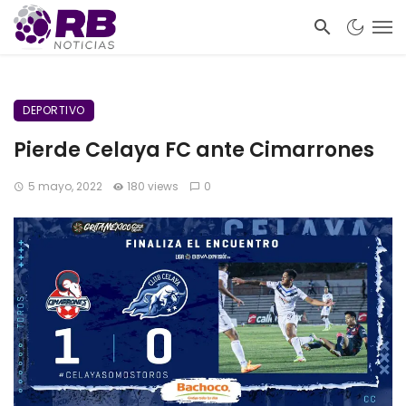
DEPORTIVO
Pierde Celaya FC ante Cimarrones
5 mayo, 2022
180 views
0