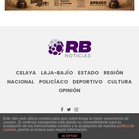
CELAYA
LAJA-BAJÍO
ESTADO
REGIÓN
NACIONAL
POLICÍACO
DEPORTIVO
CULTURA
OPINIÓN
Este sitio web utiliza cookies para que usted tenga la mejor experiencia de
usuario. Si continúa navegando está dando su consentimiento para la
© Grupo Informativo Reporte Bajío 2023
aceptación de las mencionadas cookies y la aceptación de nuestra
política de
cookies
, pinche el enlace para mayor información.
ACEPTAR