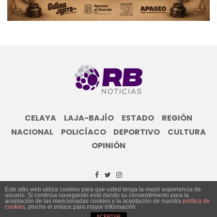
CELAYA
LAJA-BAJÍO
ESTADO
REGIÓN
NACIONAL
POLICÍACO
DEPORTIVO
CULTURA
OPINIÓN
Este sitio web utiliza cookies para que usted tenga la mejor experiencia de
usuario. Si continúa navegando está dando su consentimiento para la
© Grupo Informativo Reporte Bajío 2023
aceptación de las mencionadas cookies y la aceptación de nuestra
política de
cookies
, pinche el enlace para mayor información.
ACEPTAR