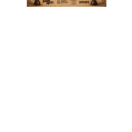
s
a
s
4