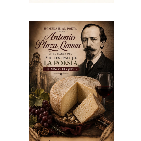
l
n
e
a
e