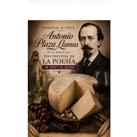
e
n
s
s
a
y
n