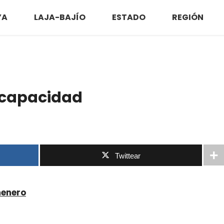
YA
LAJA-BAJÍO
ESTADO
REGIÓN
scapacidad
Twittear
menero