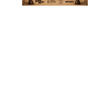
e
a
n
s
n