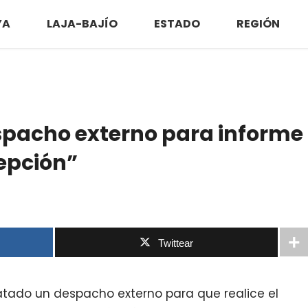
YA
LAJA-BAJÍO
ESTADO
REGIÓN
spacho externo para informe
epción”
Twittear
atado un despacho externo para que realice el