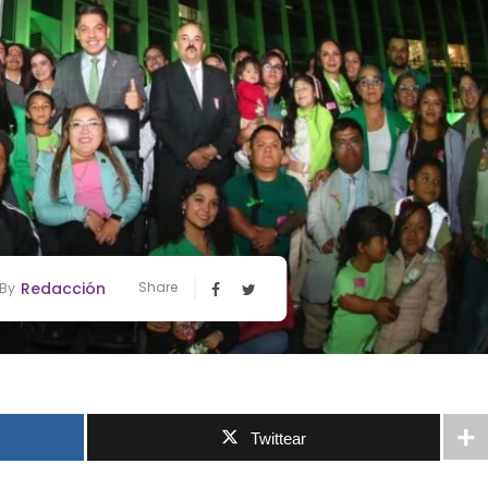
Redacción
Share
By
Twittear