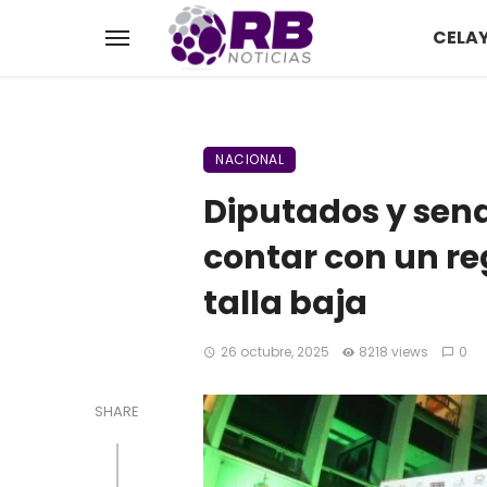
CELA
NACIONAL
Diputados y sena
contar con un re
talla baja
26 octubre, 2025
8218 views
0
SHARE