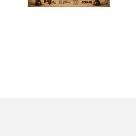
l
e
1