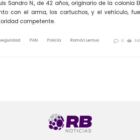
uis Sandro N., de 42 años, originario de la colonia E
to con el arma, los cartuchos, y el vehículo, fu
utoridad competente.
nseguridad
PAN
Policía
Ramón Lemus
0
34