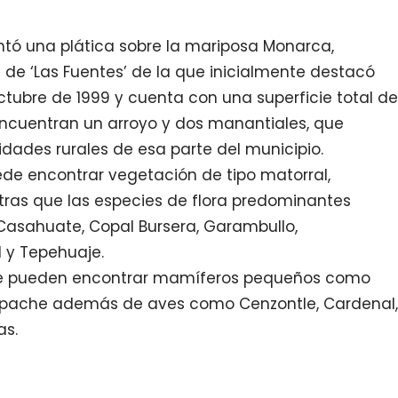
ntó una plática sobre la mariposa Monarca,
P de ‘Las Fuentes’ de la que inicialmente destacó
tubre de 1999 y cuenta con una superficie total de
encuentran un arroyo y dos manantiales, que
ades rurales de esa parte del municipio.
e encontrar vegetación de tipo matorral,
ntras que las especies de flora predominantes
 Casahuate, Copal Bursera, Garambullo,
 y Tepehuaje.
 se pueden encontrar mamíferos pequeños como
y Mapache además de aves como Cenzontle, Cardenal,
as.