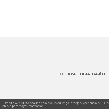
CELAYA
LAJA-BAJÍO
Este sitio web utiliza cookies para que usted tenga la mejor experiencia de us
enlace para mayor información.