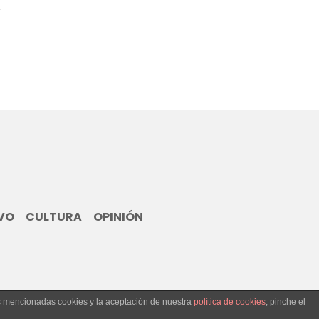
VO
CULTURA
OPINIÓN
as mencionadas cookies y la aceptación de nuestra
política de cookies
, pinche el