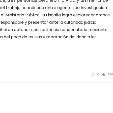
e, tres personas perdieron la vida y un menor
de
del trabajo coordinado entre agentes de Investigación
el Ministerio Público, la Fiscalía logró esclarecer
ambos
 responsable y presentar ante la
autoridad judicial
itieron obtener una
sentencia condenatoria mediante
s del
pago de multas y reparación del daño a las
0
74