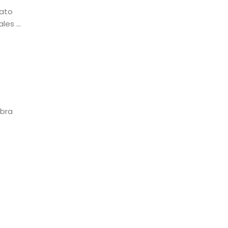
uato
es ...
bra