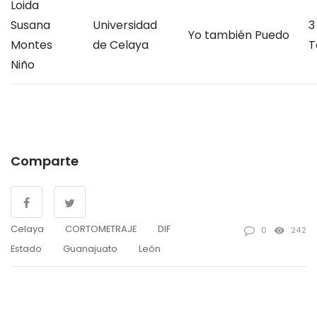
Loida
Susana
Universidad
3
Yo también Puedo
Montes
de Celaya
T
Niño
Comparte
Celaya
CORTOMETRAJE
DIF
0
242
Estado
Guanajuato
León