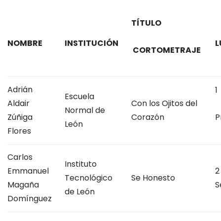
TÍTULO
NOMBRE
INSTITUCIÓN
L
CORTOMETRAJE
Adrián
1
Escuela
Aldair
Con los Ojitos del
Normal de
Zúñiga
Corazón
P
León
Flores
Carlos
Instituto
Emmanuel
2
Tecnológico
Se Honesto
Magaña
S
de León
Domínguez