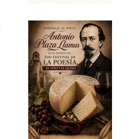
n
o
,
l
,
a
s
s