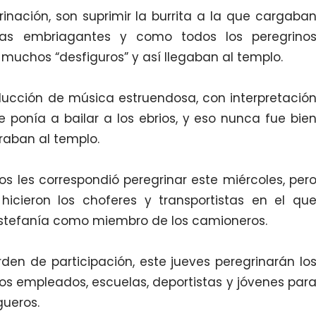
rinación, son suprimir la burrita a la que cargaba
das embriagantes y como todos los peregrino
uchos “desfiguros” y así llegaban al templo.
ducción de música estruendosa, con interpretació
e ponía a bailar a los ebrios, y eso nunca fue bie
raban al templo.
os les correspondió peregrinar este miércoles, per
 hicieron los choferes y transportistas en el qu
Estefanía como miembro de los camioneros.
den de participación, este jueves peregrinarán lo
os empleados, escuelas, deportistas y jóvenes par
gueros.