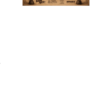
n
s
n
n
o
e
s
a