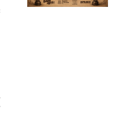
:
e
n
a
n
a
o
ó