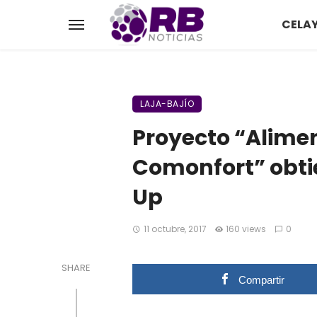
CELA
LAJA-BAJÍO
Proyecto “Alime
Comonfort” obti
Up
11 octubre, 2017
160 views
0
SHARE
Compartir