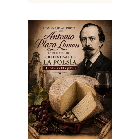
l
a
n
,
o
o
l
n