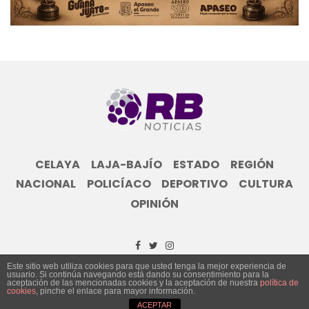
CELAYA
LAJA-BAJÍO
ESTADO
REGIÓN
NACIONAL
POLICÍACO
DEPORTIVO
CULTURA
OPINIÓN
Este sitio web utiliza cookies para que usted tenga la mejor experiencia de
usuario. Si continúa navegando está dando su consentimiento para la
© Grupo Informativo Reporte Bajío 2023
aceptación de las mencionadas cookies y la aceptación de nuestra
política de
cookies
, pinche el enlace para mayor información.
ACEPTAR