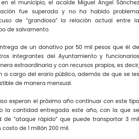
en el municipio, el acalde Miguel Ángel Sánche
ituación fue superada y no ha habido problem
cuso de “grandiosa” la relación actual entre l
rpo de salvamento.
entrega de un donativo por 50 mil pesos que él d
ros integrantes del Ayuntamiento y funcionario
ra extraordinaria y con recursos propios, es decir
n a cargo del erario público, además de que se le
tible de manera mensual.
cluso esperan el próximo año continuar con este tip
do la cantidad entregada este año, con la que s
d de “ataque rápido” que puede transportar 3 mi
n costo de 1 millón 200 mil.