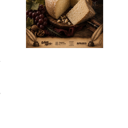
z
a
a
e
s
,
s
o
e
l