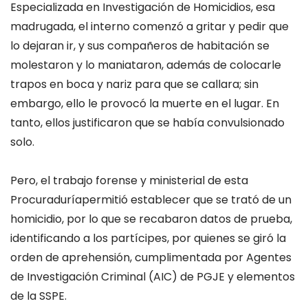
Especializada en Investigación de Homicidios, esa
madrugada, el interno comenzó a gritar y pedir que
lo dejaran ir, y sus compañeros de habitación se
molestaron y lo maniataron, además
de colocarle
trapos en
boca
y nariz
para que se callara; sin
embargo,
ello
le
provocó la muerte
en el lugar
.
En
tanto, ellos j
ustifica
ron
que se había convulsionado
solo.
Pero, e
l trabajo forense y ministerial
de esta
Procuraduría
permitió establecer que se trató de un
homici
dio, por lo que se recabaron
datos de prueba,
i
dentificando a los partícipes
, por quienes se giró la
orden de aprehensión, cumplimentada por Agentes
de Investigación Criminal (AIC) de PGJE y elementos
de la SSPE.