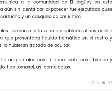
omunica a la comunidad de El Jagüey en est
a aún sin identificar, al parecer fue ejecutado pue
 cartucho y un casquillo caibre 9 mm.
bles llevaron a esta zona despoblada al hoy occis
ya que presentaba líquido hemático en el rostro 
i lo hubieran tratado de ocultar.
tía un pantalón color blanco, cinto color blanco 
o, tipo tornasol, así como botas.
0
15