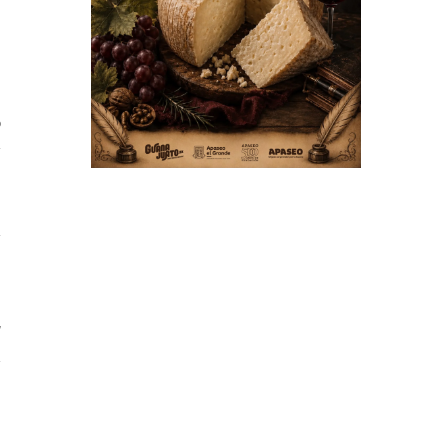
e
s
o
y
y
7