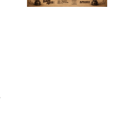
a
e
a
o