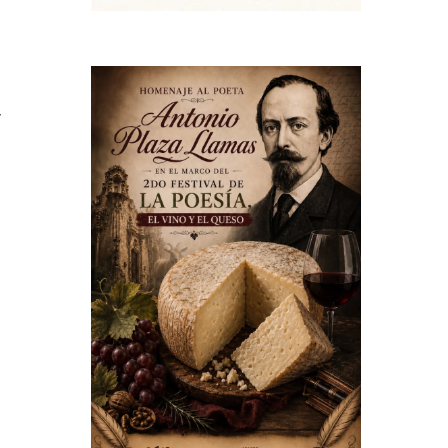
,
a
a
n