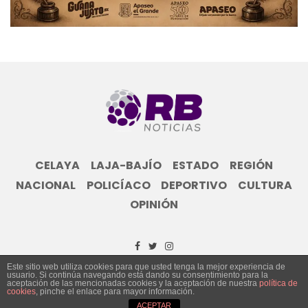
CELAYA
LAJA-BAJÍO
ESTADO
REGIÓN
NACIONAL
POLICÍACO
DEPORTIVO
CULTURA
OPINIÓN
Este sitio web utiliza cookies para que usted tenga la mejor experiencia de
usuario. Si continúa navegando está dando su consentimiento para la
© Grupo Informativo Reporte Bajío 2023
aceptación de las mencionadas cookies y la aceptación de nuestra
política de
cookies
, pinche el enlace para mayor información.
ACEPTAR