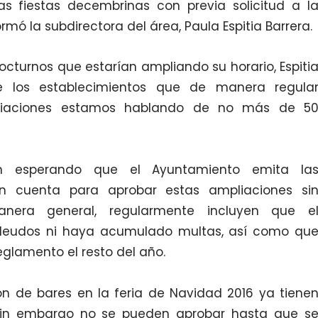
s fiestas decembrinas con previa solicitud a l
ormó la subdirectora del área, Paula Espitia Barrera.
cturnos que estarían ampliando su horario, Espiti
te los establecimientos que de manera regula
mpliaciones estamos hablando de no más de 5
n esperando que el Ayuntamiento emita la
n cuenta para aprobar estas ampliaciones si
era general, regularmente incluyen que e
deudos ni haya acumulado multas, así como qu
lamento el resto del año.
ón de bares en la feria de Navidad 2016 ya tiene
 sin embargo no se pueden aprobar hasta que s