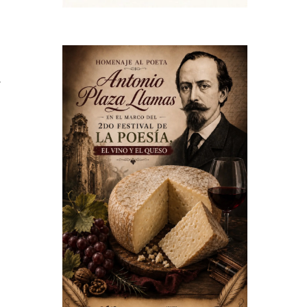
a
a
r
0
s
n
l
e
n
e