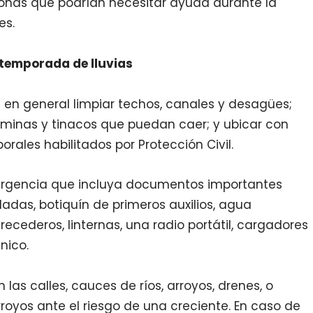
onas que podrían necesitar ayuda durante la
es.
temporada de lluvias
 en general limpiar techos, canales y desagües;
áminas y tinacos que puedan caer; y ubicar con
orales habilitados por Protección Civil.
rgencia que incluya documentos importantes
ladas, botiquín de primeros auxilios, agua
ecederos, linternas, una radio portátil, cargadores
énico.
 las calles, cauces de ríos, arroyos, drenes, o
arroyos ante el riesgo de una creciente. En caso de