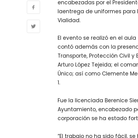
encabezadas por el President
l
a
entrega de uni
formes para 
Vialidad.
El evento se realizó en el aul
contó además con la presencia
Transporte, Protección Civil y
Arturo López Tejeida; el coma
Único; así como Clemente Me
1.
Fue la licenciada Berenice Si
Ayuntamiento, encabezado p
corporación se
ha estado
fort
“
El trabajo no ha sido fácil, 