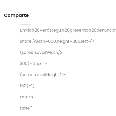
Comparte
Emilia%20Verástegui%20presenta%20denunc
share','width=600,height=300,left='+
(screen.availWidth/2-
300)+',top='+
(screen.availHeight/2-
150)+'');
return
false;"