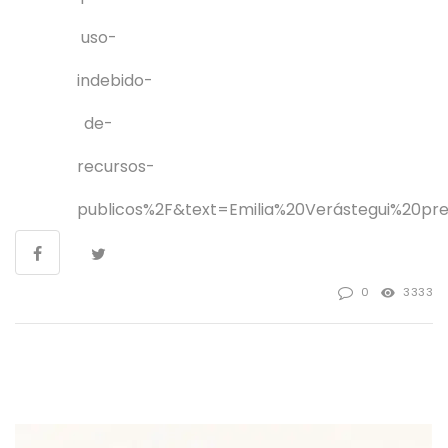
uso-
indebido-
de-
recursos-
publicos%2F&text=
Emilia%20Verástegui%20p
0
3333