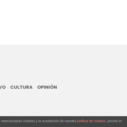
VO
CULTURA
OPINIÓN
as mencionadas cookies y la aceptación de nuestra
política de cookies
, pinche el