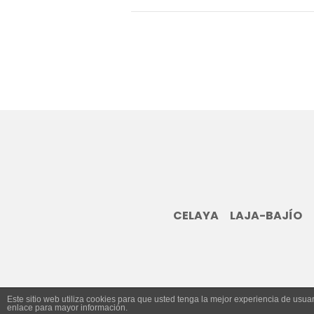
CELAYA
LAJA-BAJÍO
Este sitio web utiliza cookies para que usted tenga la mejor experiencia de us
enlace para mayor información.