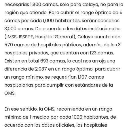
necesarias
1,800
camas
, solo para Celaya, no para la
región que atiende
.
Para cubrir
el
r
ango óptimo
de
5
camas por cada 1,000 habitantes
,
serán
necesarias
3
,000
camas.
De acuerdo a los datos institucionales
(IMSS, ISSSTE, Hospital General), Celaya cuenta con
570
camas
de hospitales públicos, a
demás, de los 3
hospitales privados, que cuentan con 123 camas.
Existen
en total 693 camas, lo cual nos arroja una
diferencia de
2,037 en un rango óptimo; para cubrir
un rango mínimo, se requerirían 1,107 camas
hospitalarias
para cumplir con estándare
s
de la
OMS.
En ese sentido, la OMS, recomienda en un rango
mínimo de 1 medico por cada 100
0
habitantes, de
acuerdo con
los datos oficiales, los hospitales