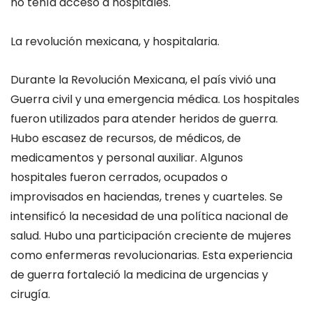
no tenía acceso a hospitales.
La revolución mexicana, y hospitalaria.
Durante la Revolución Mexicana, el país vivió una
Guerra civil y
una
emergencia médica
.
Los hospitales
fueron utilizados para atender heridos de guerra.
Hubo e
scasez de recursos,
de
médicos,
de
medicamentos y personal
auxiliar
.
Algunos
hospitales fueron cerrados, ocupados o
improvisados en haciendas, trenes y cuarteles.
Se
intensificó la necesidad de una política nacional de
salud.
Hubo una p
articipación creciente de mujeres
como enfermeras revolucionarias.
E
sta e
xperiencia
de guerra fortaleció la medicina de urgencias y
cirugía
.