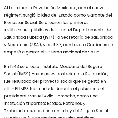
Al terminar la Revolución Mexicana
,
c
on el nuevo
régimen
,
surgió la idea del
Estado como
G
arante del
B
ienestar
S
ocial
.
Se crearon las primeras
instituciones públicas de salud
:
el
Departamento de
Salubridad Pública
(1917)
, la
Secretaría de Salubridad
y Asistencia (SSA)
,
y
en 1937, con Lázaro Cárdenas
s
e
empezó a
gestar e
l
S
istema
N
acional de
S
alud
.
En 1943 se crea el
Instituto Mexicano del Seguro
Social (IMSS)
–
aunque es posterior a la Revolución,
fue resultado del proyecto social que se gestó en
ella
–
.
El
IMSS
fue fundado durante el gobierno del
presidente
Manuel Ávila Camacho
, como una
institución tripartita
:
Estado,
P
atrones y
T
rabajadores, con base en la
Ley del Seguro Social
.