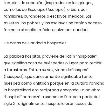
templos de sanación (inspirados en los griegos,
como los de Esculapio/Asclepio)
, o bien, p
or
familiares, curanderos o esclavos médicos. Las
mujeres, los pobres y los esclav
os
no tenían acceso
formal a atención médica, salvo por caridad.
De casas de Caridad a hospitales.
La palabra hospital, proviene del latín
“
hospitāle
“
,
que significa
casa de huéspedes
o
lugar para recibir
a forasteros
. Esta, a su vez, viene de:
“
hospes
”
(huésped)
, que curiosamente significaba tanto
huésped
como
anfitrión
porque en la cultura romana
la hospitalidad era recíproca y sagrada.
La palabra
“hospital”
comenzó a usarse en Europa a partir del
siglo XI
, originalmente,
hospitalia
eran
casas de