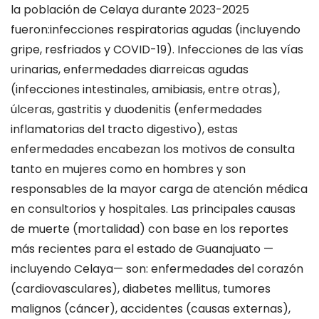
la población de Celaya durante 2023-2025
fueron
:
i
nfecciones respiratorias agudas (incluyendo
gripe, resfriados y COVID-19). Infecciones de las vías
urinarias
, e
nfermedades diarreicas agudas
(infecciones intestinales, amibiasis, entre otras)
,
ú
lceras, gastritis y duodenitis (enfermedades
inflamatorias del tracto digestivo)
, e
stas
enfermedades encabezan los motivos de consulta
tanto en mujeres como en hombres y son
responsables de la mayor carga de atención médica
en consultorios y hospitales.
Las p
rincipales causas
de muerte (mortalidad)
c
on base en los reportes
más recientes para el estado de Guanajuato —
incluyendo Celaya—
son:
e
nfermedades del
c
orazón
(cardiovasculares)
, d
iabetes
m
ellitus
, t
umores
malignos (cáncer
), a
ccidentes (causas externas)
,