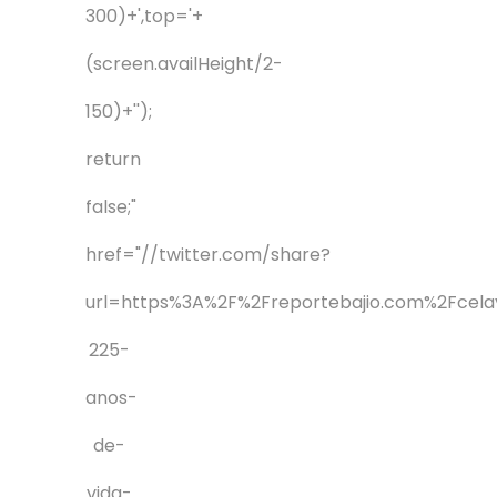
300)+',top='+
(screen.availHeight/2-
150)+'');
return
false;"
href="//twitter.com/share?
url=https%3A%2F%2Freportebajio.com%2Fcela
225-
anos-
de-
vida-