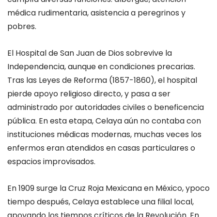
médica rudimentaria, asistencia a peregrinos y
pobres.
El Hospital de San Juan de Dios
sobrevive la
Independencia
, aunque en condiciones precarias.
Tras las Leyes de Reforma (1857-1860), el hospital
pierde apoyo religioso directo
,
y pasa a ser
administrado por autoridades civiles o beneficencia
pública. En esta etapa, Celaya aún no contaba con
instituciones médicas modernas
,
muchas veces los
enfermos eran atendidos en
casas particulares
o
espacios improvisados
.
En 1909 s
urge la
Cruz Roja Mexicana
en México, y
poco
tiempo después,
Celaya establece una filial local,
apoyando
los
tiempos
críticos
de
la Revolución. En