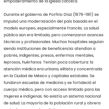
empoderamiento de la iglesia católica.
Durante el gobierno de
Porfirio Díaz
(1876–1911) se
impulsó una
modernización
de
l país
basada en el
modelo europeo
, especialmente francés.
La salud
pública aún era limitada, pero comenzaron avances
técnicos y profesionales.
Muchos hospitales seguían
siendo
instituciones de beneficencia
: atendían a
pobres, indigentes, presos, enfermos mentales,
leprosos, huérfanos.
Ten
ía
n
p
oca cobertura
: la
atención médica era urbana, elitista y concentrada
en la Ciudad de México y capitales estatales.
Se
fundaron
escuelas de medicina
y se fortaleció el
cuerpo médico, pero con
acceso limitado
para
las
mujeres e indígenas.
No existía un sistema nacional
de salud.
La mayoría de la población rural y obrera