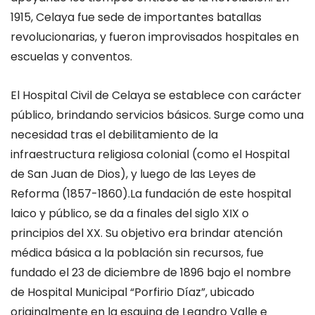
1915,
Celaya fue sede de importantes batallas
revolucionaria
s, y
fueron improvisados hospitales
en
escuelas y conventos.
El
Hospital Civil
de Celaya
se establece con carácter
público, brindando servicios básicos.
S
urge como una
necesidad tras el debilitamiento de la
infraestructura religiosa colonial (como el Hospital
de San Juan de Dios)
, y
luego de las
Leyes de
Reforma
(1857-1860).
La fundación de
este
hospital
laico y público
,
se da a finales del siglo XIX o
principios del XX. Su objetivo era brindar atención
médica básica a la población sin recursos
, f
ue
fundado el 23 de diciembre de 1896 bajo el nombre
de Hospital Municipal “Porfirio Díaz”, ubicado
originalmente en la esquina de
Leandro Valle e