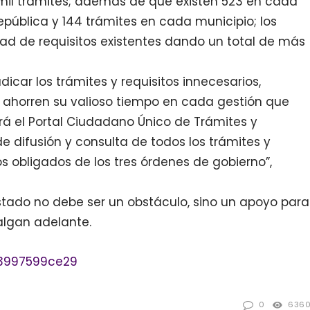
 mil trámites; además de que existen 523 en cada
epública y 144 trámites en cada municipio; los
ad de requisitos existentes dando un total de más
dicar los trámites y requisitos innecesarios,
 ahorren su valioso tiempo en cada gestión que
ará el Portal Ciudadano Único de Trámites y
e difusión y consulta de todos los trámites y
os obligados de los tres órdenes de gobierno”,
tado no debe ser un obstáculo, sino un apoyo para
algan adelante.
3997599ce29
0
636