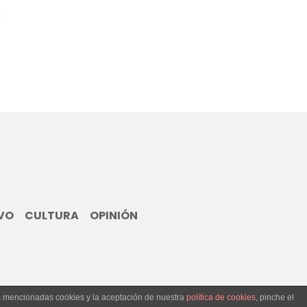
VO
CULTURA
OPINIÓN
as mencionadas cookies y la aceptación de nuestra
política de cookies
, pinche el