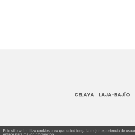
CELAYA
LAJA-BAJÍO
Este sitio web utiliza cookies para que usted tenga la mejor experiencia de us
enlace para mayor información.