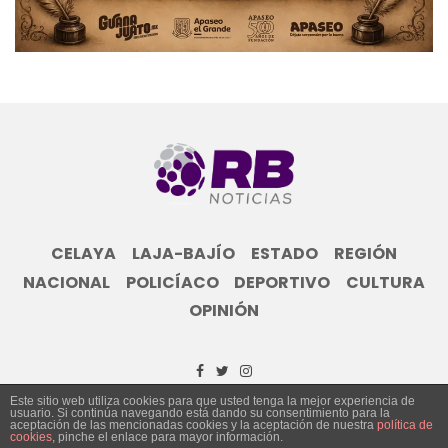
CELAYA
LAJA-BAJÍO
ESTADO
REGIÓN
NACIONAL
POLICÍACO
DEPORTIVO
CULTURA
OPINIÓN
Este sitio web utiliza cookies para que usted tenga la mejor experiencia de
usuario. Si continúa navegando está dando su consentimiento para la
© Grupo Informativo Reporte Bajío 2023
aceptación de las mencionadas cookies y la aceptación de nuestra
política de
cookies
, pinche el enlace para mayor información.