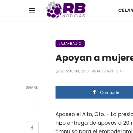
CELA
LAJA-BAJÍO
Apoyan a mujer
23 octubre, 2018
148 views
1
SHARE
Compartir
Apaseo el Alto, Gto. – La pres
hizo entrega de apoyos a 20 
“Impulso para el empoderamien