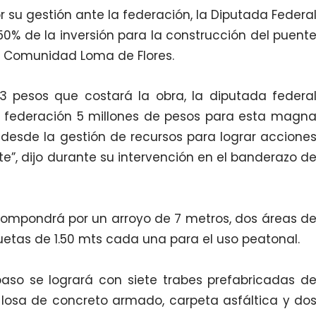
r su gestión ante la federación, la Diputada Federa
 50% de la inversión para la construcción del puent
la Comunidad Loma de Flores.
23 pesos que costará la obra, la diputada federa
 la federación 5 millones de pesos para esta magn
desde la gestión de recursos para lograr accione
e”, dijo durante su intervención en el banderazo d
compondrá por un arroyo de 7 metros, dos áreas d
uetas de 1.50 mts cada una para el uso peatonal.
paso se logrará con siete trabes prefabricadas d
 losa de concreto armado, carpeta asfáltica y do