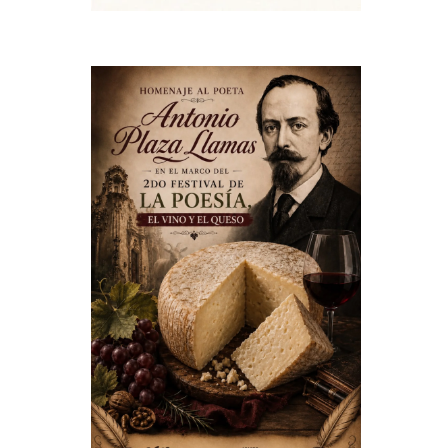
l
e
l
a
s
e
e
e
s