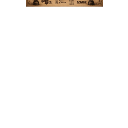
e
e
e
e
s
a
e
r