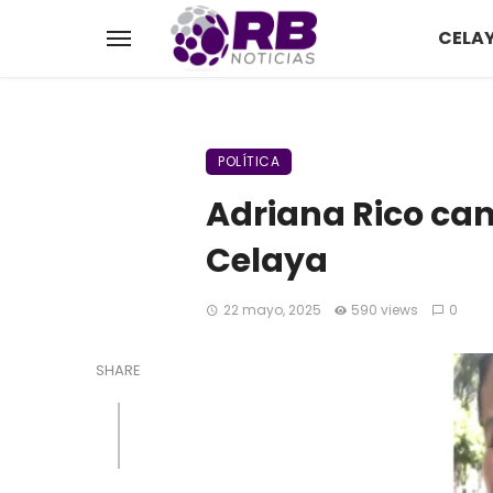
CELA
POLÍTICA
Adriana Rico can
Celaya
22 mayo, 2025
590 views
0
SHARE