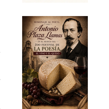
a
a
s
,
e
o
n
,