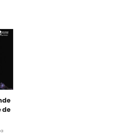
nde
e de
 a