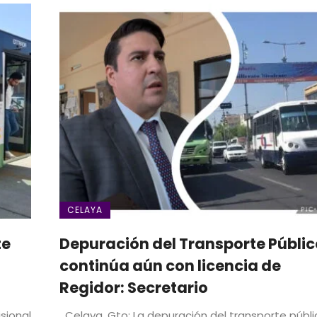
CELAYA
te
Depuración del Transporte Públic
continúa aún con licencia de
Regidor: Secretario
sional
Celaya, Gto; La depuración del transporte públi