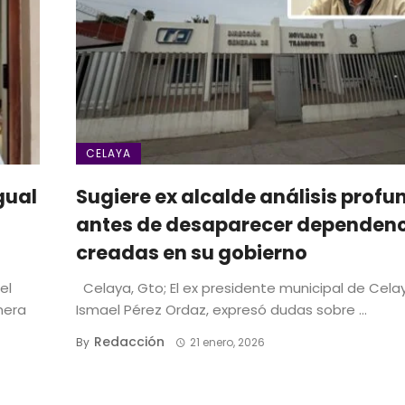
CELAYA
gual
Sugiere ex alcalde análisis profu
antes de desaparecer dependen
creadas en su gobierno
el
Celaya, Gto; El ex presidente municipal de Cela
mera
Ismael Pérez Ordaz, expresó dudas sobre ...
Redacción
By
21 enero, 2026