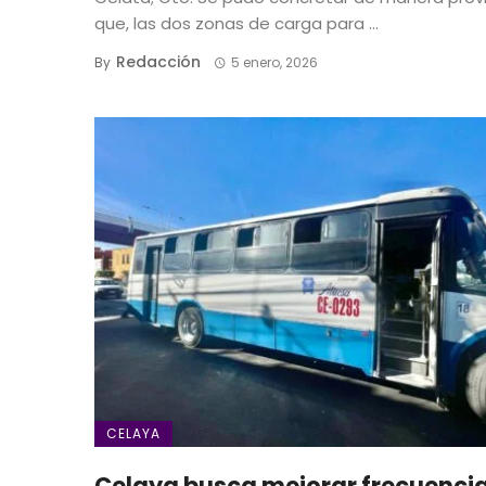
que, las dos zonas de carga para ...
Redacción
By
5 enero, 2026
CELAYA
Celaya busca mejorar frecuenci