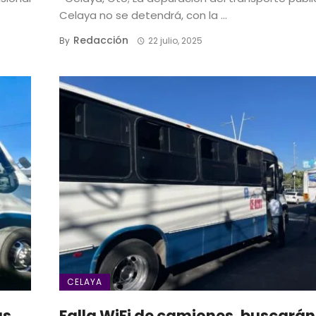
Celaya no se detendrá, con la ...
Redacción
By
22 julio, 2025
CELAYA
as
Falla WiFi de camiones, buscarán