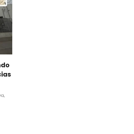
ndo
cias
ya,