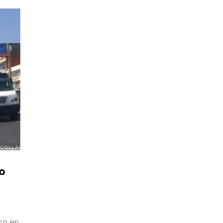
o
co en