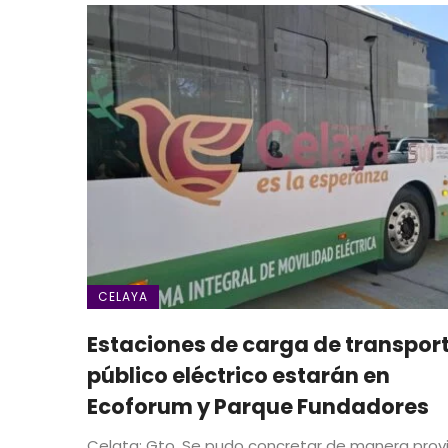
CELAYA
Estaciones de carga de transpor
público eléctrico estarán en
Ecoforum y Parque Fundadores
Celata; Gto. Se pudo concretar de manera provi