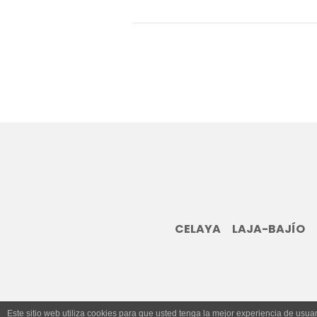
CELAYA
LAJA-BAJÍO
Este sitio web utiliza cookies para que usted tenga la mejor experiencia de us