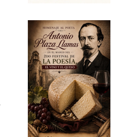
n
e
e
e
s
s
o
a