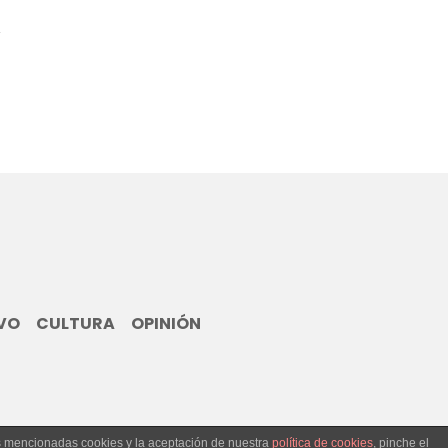
7
VO
CULTURA
OPINIÓN
as mencionadas cookies y la aceptación de nuestra
política de cookies
, pinche el