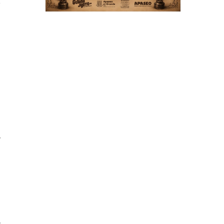
y
n
a
s
l
,
e
a