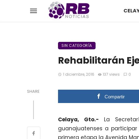
CELA
SIN CATEGORÍA
Rehabilitarán Ej
1 diciembre, 2016
137 views
0
SHARE
Compartir
Celaya, Gto.-
La Secretarí
guanajuatenses a participar 
primera etapa la Avenida Manu