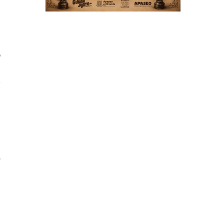
o
e
y
.
e