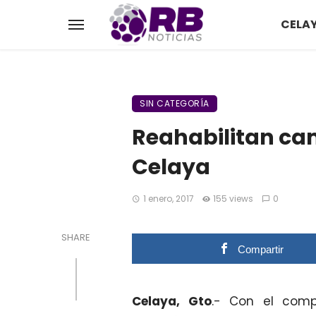
CELA
SIN CATEGORÍA
Reahabilitan cam
Celaya
1 enero, 2017
155 views
0
SHARE
Compartir
Celaya, Gto
.- Con el comp