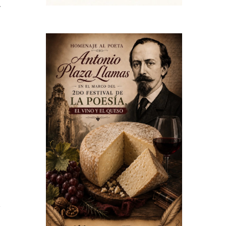
,
e
e
s
e
n
y