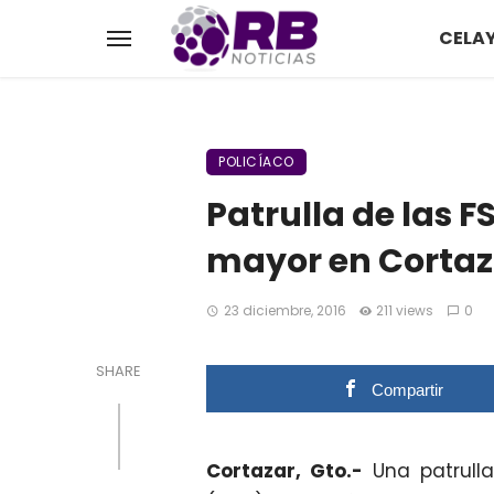
CELA
POLICÍACO
Patrulla de las F
mayor en Cortaz
23 diciembre, 2016
211 views
0
SHARE
Compartir
Cortazar, Gto.-
Una patrull