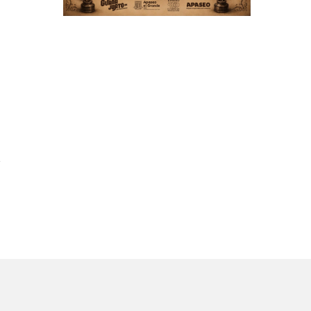
a
e
1