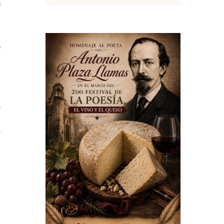
o
o
a
,
s
r
l
a